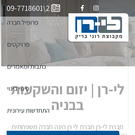
חיים
09-7718601\2
פרופיל חברה
הנהלת החברה
פרויקטים
פרויקטים מוצרים
כתבות ומאמרים
לי-רן | יזום והשקעות
פינוי בינוי
בבניה
התחדשות עירונית
חברת לי-רן חברת לי רן הינה חברה משפחתית