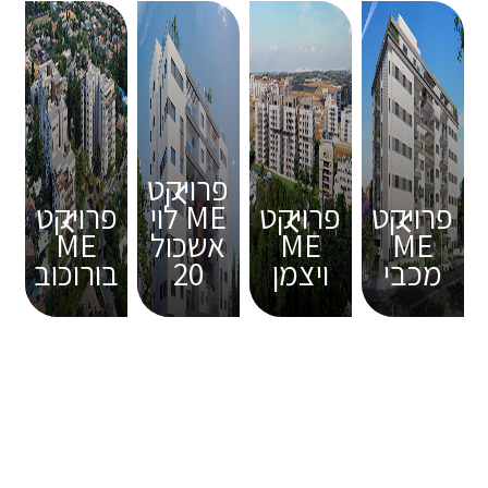
פרויקט
פרויקט
פרויקט
ME לוי
פרויקט
ME
ME
אשכול
ME
מכבי
ויצמן
20
בורוכוב
לי-רן
יזום והשקעות בבניה
www.li-ran.co.il
©
כל הזכויות שמורות
לי רן יזום והשקעות בבניה